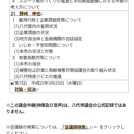
4 スポーツ拠点づくりの推進と学校施設整備に対する市長の
考え方について
21 野﨑 伸也
1 雇用行政と企業誘致政策について
(1)八代管内の雇用状況
(2)企業誘致の状況
(3)地方自治体と金融機関の包括協定
2 いじめ・不登校問題について
(1)本市の状況と対策
3 有害鳥獣対策について
(1)本市の現状
(2)被害防止計画と鳥獣被害対策協議会の取り組み状況
(3)八代特産ジビエの推進
■(第7日) 平成23年3月23日（水曜日）
討論・採決
※
この議会中継(映像及び音声)は、八代市議会の公式記録ではあ
りません。
※会議録の検索については、
『会議録検索』
← をクリックし
てください。