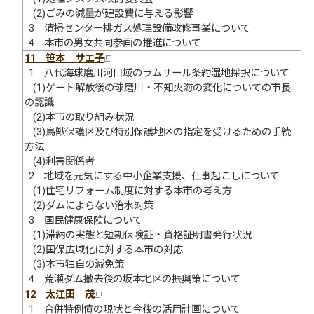
(2)ごみの減量が建設費に与える影響
3 清掃センター排ガス処理設備改修事業について
4 本市の男女共同参画の推進について
11 笹本 サエ子
1 八代海球磨川河口域のラムサール条約湿地採択について
(1)ゲート解放後の球磨川・不知火海の変化についての市長
の認識
(2)本市の取り組み状況
(3)鳥獣保護区及び特別保護地区の指定を受けるための手続
方法
(4)利害関係者
2 地域を元気にする中小企業支援、仕事起こしについて
(1)住宅リフォーム制度に対する本市の考え方
(2)ダムによらない治水対策
3 国民健康保険について
(1)滞納の実態と短期保険証・資格証明書発行状況
(2)国保広域化に対する本市の対応
(3)本市独自の減免策
4 荒瀬ダム撤去後の坂本地区の振興策について
12 太江田 茂
1 合併特例債の現状と今後の活用計画について