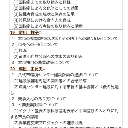
(1)国指定までの取り組みと経緯
(2)国指定による文化財としての効果
(3)後継者育成の現状と保存の伝承
(4)妙見祭における案内人の育成
(5)国指定による今後の取り組みと活用
19 前川 祥子
1 本市の児童虐待の現状とその防止への取り組みについて
2 市長への手紙について
(1)現況
(2)竜峯山自然公園への本市の取り組み
3 本市独自の農業政策について
20 成松 由紀夫
1 八代市環境センター建設計画の進捗について
(1)建設候補地周辺の関係者との合意形成
(2)環境センター建設に対する市長の基本姿勢と今後の見通
し
2 競争入札のあり方について
3 イ業振興対策について
(1)イグサ・畳表の原料原産地表示と中国産ひのみどりに対
する市長の認識
(2)異業種交流プロジェクトの進捗状況