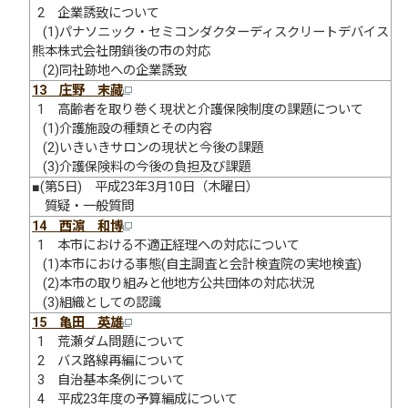
2 企業誘致について
(1)パナソニック・セミコンダクターディスクリートデバイス
熊本株式会社閉鎖後の市の対応
(2)同社跡地への企業誘致
13 庄野 末藏
1 高齢者を取り巻く現状と介護保険制度の課題について
(1)介護施設の種類とその内容
(2)いきいきサロンの現状と今後の課題
(3)介護保険料の今後の負担及び課題
■(第5日) 平成23年3月10日（木曜日）
質疑・一般質問
14 西濵 和博
1 本市における不適正経理への対応について
(1)本市における事態(自主調査と会計検査院の実地検査)
(2)本市の取り組みと他地方公共団体の対応状況
(3)組織としての認識
15 亀田 英雄
1 荒瀬ダム問題について
2 バス路線再編について
3 自治基本条例について
4 平成23年度の予算編成について