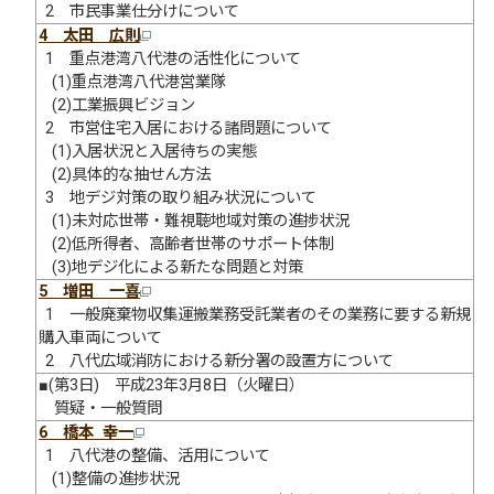
2 市民事業仕分けについて
4 太田 広則
1 重点港湾八代港の活性化について
(1)重点港湾八代港営業隊
(2)工業振興ビジョン
2 市営住宅入居における諸問題について
(1)入居状況と入居待ちの実態
(2)具体的な抽せん方法
3 地デジ対策の取り組み状況について
(1)未対応世帯・難視聴地域対策の進捗状況
(2)低所得者、高齢者世帯のサポート体制
(3)地デジ化による新たな問題と対策
5 増田 一喜
1 一般廃棄物収集運搬業務受託業者のその業務に要する新規
購入車両について
2 八代広域消防における新分署の設置方について
■(第3日) 平成23年3月8日（火曜日）
質疑・一般質問
6 橋本 幸一
1 八代港の整備、活用について
(1)整備の進捗状況