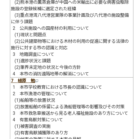
(2)熊本港の薫蒸倉庫が中国への米輸出に必要な病害虫駆除
施設の登録候補に選定された経緯
(3)重点港湾八代港営業隊の事業計画及び八代港の施設整備
に伴う課題
2 公共施設への国産材の利用について
(1)現状と問題点
(2)公共建築物等における木材の利用の促進に関する法律の
施行に対する市の認識と対応
3 地籍調査について
(1)進捗状況と課題
(2)筆界未定地の状況と今後の方針
4 本市の消防遠隔地帯の解消について
7 植原 勉
1 本市学校教育における市長の認識について
2 本市漁港の管理について
(1)船舶等の放置状況
(2)放置船舶の係留による漁船管理等の影響及びその対策
3 本市救急車搬送から見る老人福祉施設のあり方について
4 有害鳥獣対策について
(1)被害調査の実施
(2)有害鳥獣捕獲隊のあり方