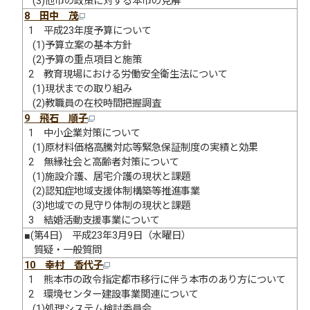
(3)他市の政策に対する本市の見解
8 田中 茂
1 平成23年度予算について
(1)予算立案の基本方針
(2)予算の重点項目と施策
2 教育現場における労働安全衛生法について
(1)現状までの取り組み
(2)教職員の在校時間把握調査
9 飛石 順子
1 中小企業対策について
(1)原材料価格高騰対応等緊急保証制度の実績と効果
2 無縁社会と高齢者対策について
(1)施設介護、居宅介護の現状と課題
(2)認知症地域支援体制構築等推進事業
(3)地域での見守り体制の現状と課題
3 結婚活動支援事業について
■(第4日) 平成23年3月9日（水曜日）
質疑・一般質問
10 幸村 香代子
1 熊本市の政令指定都市移行に伴う本市のあり方について
2 環境センター建設事業関連について
(1)処理システム検討委員会