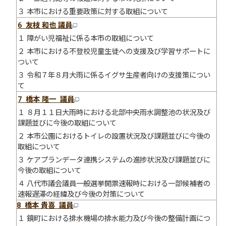
３ 本市における重要政策に対する取組について
6 友枝 和也 議員
１ 障がい児福祉に係る本市の取組について
２ 本市における不登校児童生徒への支援及び学習サポートに
ついて
３ 令和７年８月大雨に係るイグサ生産者向けの支援策につい
て
7 橋本 隆一 議員
１ ８月１１日大雨時における北部中央雨水調整池の状況及び
課題並びに今後の取組について
２ 本市公園におけるトイレの設置状況及び課題並びに今後の
取組について
３ ケアプランデータ連携システムの進捗状況及び課題並びに
今後の取組について
４ 八代市議会議員一般選挙開票速報時における一部候補者の
速報遅滞の経緯及び今後の対策について
8 橋本 貴喜 議員
１ 鏡町における排水機場の排水能力及び今後の整備計画につ