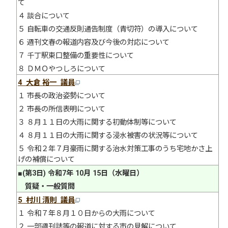
て
４ 談合について
５ 自転車の交通反則通告制度（青切符）の導入について
６ 週刊文春の報道内容及び今後の対応について
７ 千丁駅東口整備の重要性について
８ ＤＭＯやつしろについて
4 大倉 裕一 議員
１ 市長の政治姿勢について
２ 市長の所信表明について
３ ８月１１日の大雨に関する初動体制等について
４ ８月１１日の大雨に関する浸水被害の状況等について
５ 令和２年７月豪雨に関する治水対策工事のうち宅地かさ上
げの補償について
■(第3日) 令和7年 10月 15日（水曜日）
質疑・一般質問
5 村川 清則 議員
１ 令和７年８月１０日からの大雨について
２ 一部週刊誌等の報道に対する市の見解について