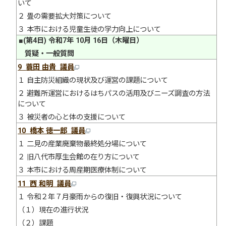
いて
２ 畳の需要拡大対策について
３ 本市における児童生徒の学力向上について
■(第4日) 令和7年 10月 16日（木曜日）
質疑・一般質問
9
蓑田 由貴 議員
１ 自主防災組織の現状及び運営の課題について
２ 避難所運営におけるはちパスの活用及びニーズ調査の方法
について
３ 被災者の心と体の支援について
10 橋本 徳一郎 議員
１ 二見の産業廃棄物最終処分場について
２ 旧八代市厚生会館の在り方について
３ 本市における周産期医療体制について
11 西 和明 議員
１ 令和２年７月豪雨からの復旧・復興状況について
（１）現在の進行状況
（２）課題