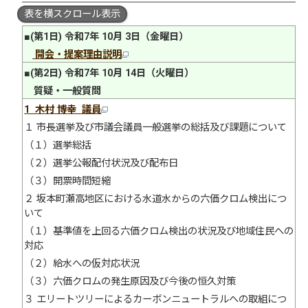
表を横スクロール表示
■(第1日) 令和7年 10月 3日（金曜日）
開会・提案理由説明
■(第2日) 令和7年 10月 14日（火曜日）
質疑・一般質問
1 木村 博幸 議員
１ 市長選挙及び市議会議員一般選挙の総括及び課題について
（１）選挙総括
（２）選挙公報配付状況及び配布日
（３）開票時間短縮
２ 坂本町瀬高地区における水道水からの六価クロム検出につ
いて
（１）基準値を上回る六価クロム検出の状況及び地域住民への
対応
（２）給水への仮対応状況
（３）六価クロムの発生原因及び今後の恒久対策
３ エリートツリーによるカーボンニュートラルへの取組につ