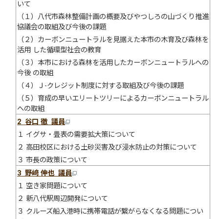
いて
（１）八代市森林整備計画の概要及びやつしろの山づくり推進
協議会の取組及び今後の課題
（２）カーボンニュートラルを見据えた本市の木育及び森林を
活用 した循環型社会の教育
（３）本市における森林を活用したカーボンニュートラルへの
今後 の取組
（４）Ｊ-クレジット制度に対する取組及び今後の課題
（５）育成の早いエリートツリーによるカーボンニュートラル
への取組
2 谷口 徹 議員
１ イグサ・畳表の需要拡大策について
２ 高田校区における土砂災害及び浸水防止の対策について
３ 市長の政策について
3 野﨑 伸也 議員
１ 空き家問題について
２ 新八代駅周辺開発について
３ クルーズ船入港時に携帯電話が繋がらなくなる問題につい