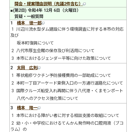
開会・提案理由説明（先議2件含む）
■(第2日) 令和4年 12月 6日（火曜日）
質疑・一般質問
1
橋本 徳一郎
1 川辺川流水型ダム建設に伴う環境調査に対する本市の対応
及び
坂本町復興について
2 八代市厚生会館の保存及び利活用について
3 本市におけるジェンダー平等に向けた政策について
2
太田 広則
1 帯状疱疹ワクチン予防接種費用の一部助成について
2 本町一丁目アーケード東側入口の一方通行道路化について
3 国際クルーズ船受入れ再開に伴う八代港・くまモンポート
八代へのアクセス強化策について
3
橋本 隆一
1 本市における障がい者に対する相談支援の取組について
2 幼・小・中学校におけるてんかん発作時の口腔用液（ブコ
ラム）の