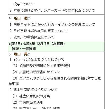
投与について
3 本市におけるマイナンバーカードの交付状況について
4
谷口 徹
1 防獣ネットにかかったシカ・イノシシの処理について
2 八代市球技場の施設の充実について
3 流藻川の環境保全について
■(第3日) 令和4年 12月 7日（水曜日）
質疑・一般質問
5
堀口 晃
1 安心・安全なまちづくりについて
（1）消防団及び団員に対する出動報酬
（2）災害時の新庁舎のサイレン
（3）エフエムやつしろから発信される防災情報に対する難
聴地域
2 熊本県南拠点づくりについて
（1）社会体育施設の充実
（2）市有施設の活用
（3）県南アリーナ（仮称）建設