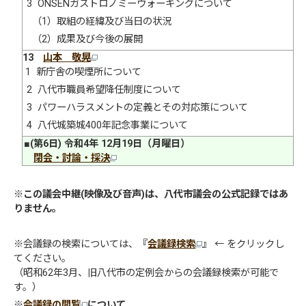
3 ONSENガストロノミーウォーキングについて
（1）取組の経緯及び当日の状況
（2）成果及び今後の展開
13
山本 敬晃
1 新庁舎の喫煙所について
2 八代市職員希望降任制度について
3 パワーハラスメントの定義とその対応策について
4 八代城築城400年記念事業について
■(第6日) 令和4年 12月19日（月曜日）
閉会・討論・採決
※
この議会中継(映像及び音声)は、八代市議会の公式記録ではあ
りません。
※会議録の検索については、
『
会議録検索
』
← をクリックし
てください。
（昭和62年3月、旧八代市の定例会からの会議録検索が可能で
す。）
※
会議録の閲覧
について