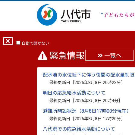
ホーム
分類から探す
くらし・手続き
自動で開かない
緊急情報
一覧へ
都市計画・景観
配水池の水位低下に伴う夜間の配水量制限
最終更新日［
2026年8月8日 20時23分
］
明日の応急給水活動について
最終更新日［
2026年8月8日 20時4分
］
2026年6月29日更新
緑化活動の支援・助
避難所開設状況（8月8日17時00分現在）
2026年3月19日更新
都市計画道路西片西
最終更新日［
2026年8月8日 17時20分
］
2026年3月3日更新
第21回八代市都市計
八代港での応急給水活動について