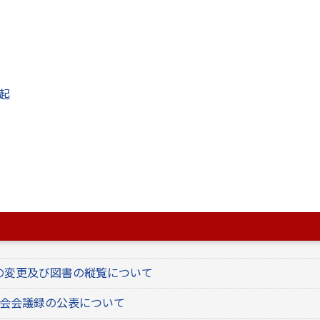
画策定に関する市民アンケート調査の結果について
置に関する景観の届出について
ト】八代市景観計画（変更案）、八代市景観条例（改
観条例施行規則（改正案）に対する意見募集結果につ
起
議会会議録の公表について
ついて
ト】八代市景観計画（改訂案）及び八代市景観条例施
対する意見募集結果について
の変更及び図書の縦覧について
議会会議録の公表について