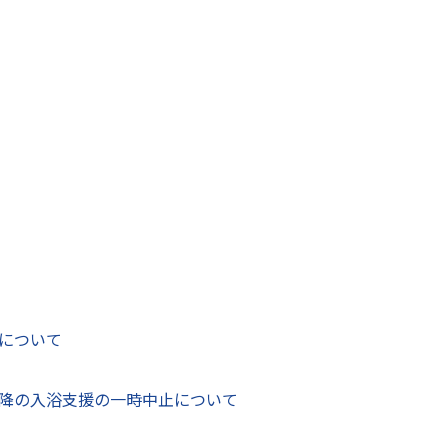
りの方へ（所有者の責務と市の対応について）
議会会議録の公表について
について
地利活用基本構想を策定しました
利活用基本構想
画策定委員会
ラムのフォローをお願いします！
直し業務委託及び八代市都市計画マスタープラン改定
ロポーザルの実施結果について
について
計画審議会審議結果について
降の入浴支援の一時中止について
務手続きは4月1日から市役所で