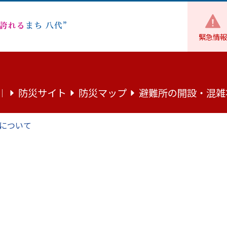
緊急情報
まちづくり
都市計画・景観
防災サイト
防災マップ
避難所の開設・混雑
｜
について
成を行います
宮線（２工区及び３工区）の 一部を供用開始します
画審議会の結果について