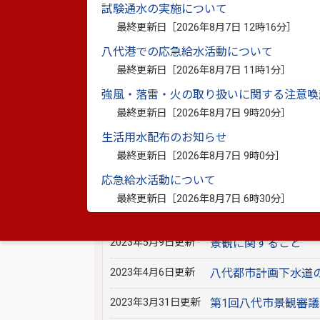
2023年12月7日更新
八代市立地適正化計
試験通水の実施について
最終更新日［
2026年8月7日 12時16分
］
2023年12月6日更新
太陽光発電施設の設
八代港での応急給水活動について
2023年11月8日更新
【パブリックコメン
最終更新日［
2026年8月7日 11時1分
］
正案）及び八代市景
強風・落雷・火の取り扱いに関する注意喚
いて
最終更新日［
2026年8月7日 9時20分
］
2023年10月11日更新
第2回八代市景観審
生活用水配布のお知らせ
最終更新日［
2026年8月7日 9時0分
］
2023年6月6日更新
八代市の都市計画に
応急給水活動について
2023年6月2日更新
【パブリックコメン
最終更新日［
2026年8月7日 6時30分
］
行規則（改正案）に
2023年5月9日更新
景観に関すること
2023年4月6日更新
八代都市計画下水道
2023年3月31日更新
第1回八代市景観審