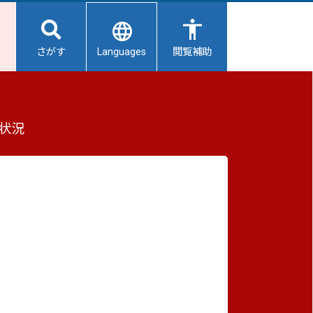
Languages
さがす
閲覧補助
状況
重要なお知らせ
2026/08/08
避難所開設状況
2026/08/08
【給水所情報】8月9日（日曜日）
2026/08/01
避難所の再編について
2026/07/31
生活用水の配布について
2026/07/31