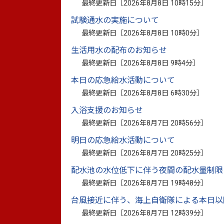
最終更新日［
2026年8月8日 10時15分
］
2026年2月3日更新
近隣の空き家でお困
試験通水の実施について
2025年4月10日更新
第3回八代市景観審
最終更新日［
2026年8月8日 10時0分
］
生活用水の配布のお知らせ
2025年4月1日更新
景観重点地区の指定
最終更新日［
2026年8月8日 9時4分
］
2025年3月31日更新
旧八代市厚生会館跡
本日の応急給水活動について
旧八代市厚生会館跡地
最終更新日［
2026年8月8日 6時30分
］
2025年3月14日更新
八代市立地適正化計
入浴支援のお知らせ
最終更新日［
2026年8月7日 20時56分
］
2025年1月15日更新
八代景観インスタグ
明日の応急給水活動について
2024年7月8日更新
【八代市用途地域見
最終更新日［
2026年8月7日 20時25分
］
業務委託】公募型プ
配水池の水位低下に伴う夜間の配水量制限
最終更新日［
2026年8月7日 19時48分
］
2023年12月15日更新
第20回八代市都市
台風接近に伴う、海上自衛隊による本日以
2023年12月13日更新
風致地区内行為の事
最終更新日［
2026年8月7日 12時39分
］