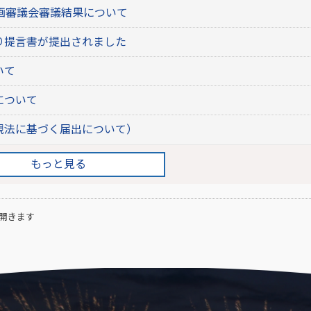
計画審議会審議結果について
り提言書が提出されました
いて
について
観法に基づく届出について）
もっと見る
開きます