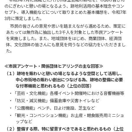
令和5年7月に閉館した八代市厚生会館の跡地を、市民の皆さん
のにぎわいと憩いの場となるよう、跡地利活用の基本理念やコン
セプト、導入機能などについて取りまとめた基本構想を、令和7年
3月に策定しました。
市民の皆さんの意見や思いを踏まえながら進めるため、策定に
あたっては無作為に抽出した3千人を対象とした市民アンケート
を実施しました。また、地域団体をはじめ、商業団体、経済団
体、文化団体の皆さんにも意見を伺うなどの協力をいただきまし
た。
≪市民アンケート・関係団体ヒアリングの主な回答≫
（１）跡地を賑わいと憩いの場となるような空間として活用し、
中心市街地の賑わい創出につなげる為、跡地の整備に必要
な付帯機能と思われるもの（上位の回答）
・「芸術・文化機能」各種イベント開催時における音響機器等
・「防災・減災機能」備蓄倉庫や災害トイレなど
・「公園機能」ベンチ、日よけ施設、芝生など
・「観光・コンベンション機能」お土産・軽食販売用ミニショ
ップなど
（２）整備する際、特に留意すべきであると思われるもの（上位