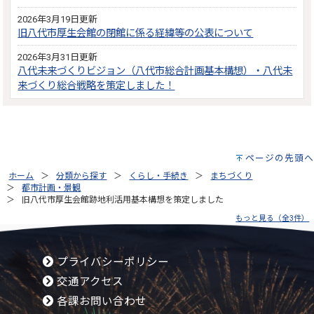
2026年3月19日更新
旧八代市厚生会館の閉館に係る経緯等の公表について
2026年3月31日更新
八代未来づくりビジョン（八代市総合計画基本構想）・八代未
来づくり総合戦略を策定しました！
ページの先頭へ
ホーム
分類から探す
くらし・手続き
まちづくり
都市計画・景観
旧八代市厚生会館跡地利活用基本構想を策定しました
もっと見る（全3件）
プライバシーポリシー
交通アクセス
各課お問い合わせ