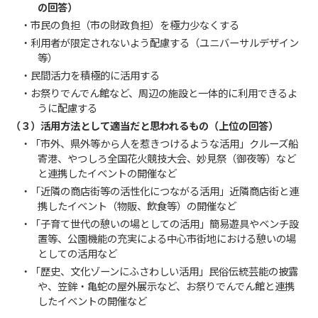
の回答）
・市民の負担（市の財政負担）を極力少なくする
・利用者が限定されないよう配慮する（ユニバーサルデザイン
等）
・民間活力を積極的に活用する
・お祭りでんでん館など、周辺の施設と一体的に利用できるよ
うに配慮する
（３）活用方法として適当だと思われるもの（上位の回答）
・「市外、県外等から人を惹きつけるような活用」クルーズ船
寄港、やつしろ全国花火競技大会、妙見祭（御夜等）など
と連携したイベントの開催など
・「近隣の商店街等の活性化につながる活用」近隣商店街と連
携したイベント（物販、飲食等）の開催など
・「子育て世代の憩いの場としての活用」簡易遊具やベンチ設
置等、公園機能の充実による中心市街地における憩いの場
としての活用など
・「歴史、文化ゾーンにふさわしい活用」民俗伝統芸能の披露
や、笠鉾・亀蛇の屋外展示など、お祭りでんでん館と連携
したイベントの開催など