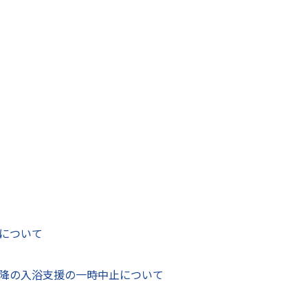
躍推進プランの策定について
て
的発展計画（令和８年度～令和１２年度）を策定しま
設の総合整備計画（令和８年度～令和１２年度）を策
ト結果】八代市過疎地域持続的発展計画（案）・辺地
（案）について
対策協定に基づく実施計画を策定
について
2月更新＞新八代駅周辺のにぎわい創出に関するサウンディ
施について
降の入浴支援の一時中止について
画の進捗状況について