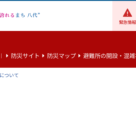
緊急情報
財政
各種計画・委員会
その他の計画
防災サイト
防災マップ
避難所の開設・混雑
｜
について
画に基づく進捗状況（ロードマップ）の一部見直しに
画の進捗状況について