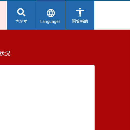
Languages
さがす
閲覧補助
状況
重要なお知らせ
2026/08/08
避難所開設状況
2026/08/08
【給水所情報】8月9日（日曜日）
2026/08/01
避難所の再編について
2026/07/31
生活用水の配布について
2026/07/31