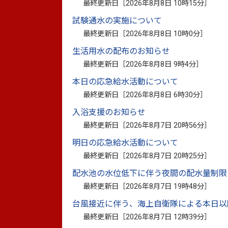
2026年4月14日更新
最終更新日［
2026年8月8日 10時15分
第２次八代市職員活
］
試験通水の実施について
2026年4月3日更新
地域再生計画につい
最終更新日［
2026年8月8日 10時0分
］
2026年3月24日更新
八代市過疎地域持続
生活用水の配布のお知らせ
した
最終更新日［
2026年8月8日 9時4分
］
本日の応急給水活動について
2026年3月24日更新
辺地に係る公共的施
最終更新日［
2026年8月8日 6時30分
］
定しました
入浴支援のお知らせ
2026年3月5日更新
【パブリックコメン
最終更新日［
2026年8月7日 20時56分
］
に係る総合整備計画
明日の応急給水活動について
2026年1月30日更新
熊本労働局との雇用
最終更新日［
2026年8月7日 20時25分
］
配水池の水位低下に伴う夜間の配水量制限
2025年12月22日更新
＜実施結果 R7.1
最終更新日［
2026年8月7日 19時48分
］
ング型市場調査の実
台風接近に伴う、海上自衛隊による本日以
2025年11月6日更新
八代市坂本町復興計
最終更新日［
2026年8月7日 12時39分
］