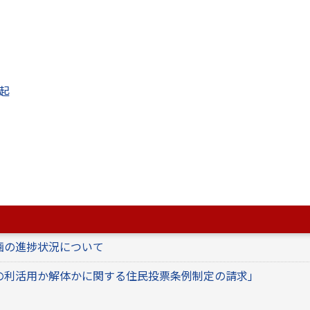
的発展計画（令和3年度～7年度）について
・八代市地域福祉活動計画・八代市再犯防止推進計画
ジョン
起
画の進捗状況について
計画について（R8.3月改定）
ビジョン・八代市まち・ひと・しごと創生総合戦略
大規模集客施設等整備基本計画有識者会議の開催につい
画の進捗状況について
の利活用か解体かに関する住民投票条例制定の請求」