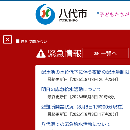
ホーム
分類から探す
市政
行政・
自動で開かない
緊急情報
一覧へ
その他の計画
配水池の水位低下に伴う夜間の配水量制限
最終更新日［
2026年8月8日 20時23分
］
明日の応急給水活動について
最終更新日［
2026年8月8日 20時4分
］
2026年6月24日更新
八代市坂本町復興計
避難所開設状況（8月8日17時00分現在）
ついて
最終更新日［
2026年8月8日 17時20分
］
2026年4月21日更新
八代市坂本町復興計
八代港での応急給水活動について