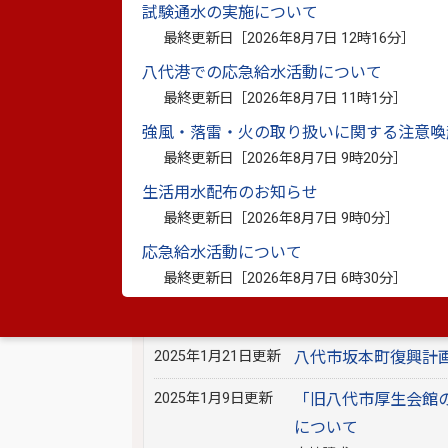
2025年6月13日更新
八代市過疎地域持続
試験通水の実施について
最終更新日［
2026年8月7日 12時16分
］
2025年6月6日更新
八代市地域福祉計画
八代港での応急給水活動について
を策定しました
最終更新日［
2026年8月7日 11時1分
］
2025年5月1日更新
第３期八代市人口ビ
強風・落雷・火の取り扱いに関する注意喚
最終更新日［
2026年8月7日 9時20分
］
2025年4月10日更新
八代市坂本町復興計
生活用水配布のお知らせ
2025年3月27日更新
八代市国土強靭化地域
最終更新日［
2026年8月7日 9時0分
］
2025年2月19日更新
第2期 八代市人口
応急給水活動について
最終更新日［
2026年8月7日 6時30分
］
2025年1月31日更新
第1回新八代駅周辺
て
2025年1月21日更新
八代市坂本町復興計
2025年1月9日更新
「旧八代市厚生会館
について