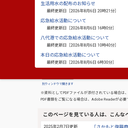
生活用水の配布のお知らせ
最終更新日［
2026年8月6日 20時21分
］
このページに関
お問い合わせは
応急給水活動について
最終更新日［
2026年8月6日 16時0分
］
八代港での応急給水活動について
最終更新日［
2026年8月6日 10時40分
］
本日の応急給水活動について
最終更新日［
2026年8月6日 6時30分
］
このマークがついているリンクは別ウインドウで
別ウィンドウで開きます
※資料としてPDFファイルが添付されている場合は
PDF書類をご覧になる場合は、
Adobe Reader
が必要
このページを見ている人は、こんな
2025年2月7日更新
「さかもと復興