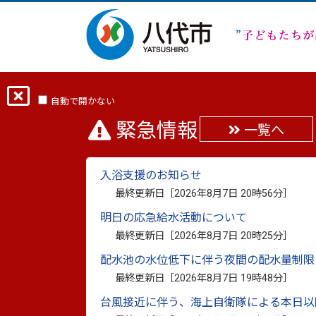
ホーム
分類から探す
市政
行政・
八代市坂本町復興計画に基づく進捗状況（ロ
自動で開かない
緊急情報
一覧へ
八代市坂本町復興計画
入浴支援のお知らせ
最終更新日［
2026年8月7日 20時56分
］
一部見直しについて
明日の応急給水活動について
最終更新日［
2026年8月7日 20時25分
］
最終更新日：
2026年6月24日
印刷
配水池の水位低下に伴う夜間の配水量制限
最終更新日［
2026年8月7日 19時48分
］
見直し内容
台風接近に伴う、海上自衛隊による本日以