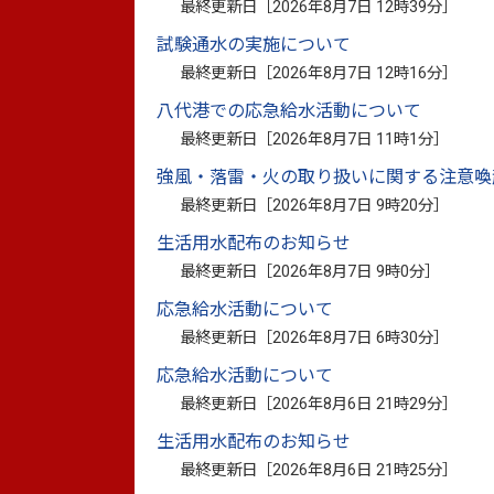
最終更新日［
2026年8月7日 12時39分
］
令和８年４月に公表しました「八代市坂本
試験通水の実施について
本」の再整備を進める中で、令和２年７月
最終更新日［
2026年8月7日 12時16分
］
憩いの家」を追記し、一体的な観光資源と
八代港での応急給水活動について
最終更新日［
2026年8月7日 11時1分
］
修正後「八代市坂本町復興計画の
強風・落雷・火の取り扱いに関する注意喚
最終更新日［
2026年8月7日 9時20分
］
八代市坂本町復興計画の進捗状況（ロードマ
生活用水配布のお知らせ
最終更新日［
2026年8月7日 9時0分
］
八代市坂本町復興計画の進捗状況（ロードマ
応急給水活動について
最終更新日［
2026年8月7日 6時30分
］
（参考）【令和８年４月公表】八代市坂本
応急給水活動について
最終更新日［
2026年8月6日 21時29分
］
生活用水配布のお知らせ
最終更新日［
2026年8月6日 21時25分
］