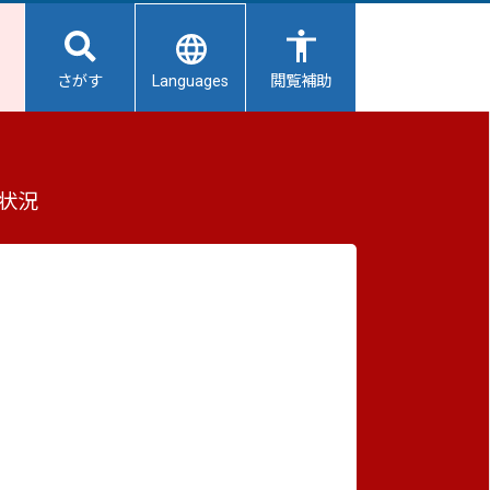
Languages
さがす
閲覧補助
もっと見る（全2件）
状況
重要なお知らせ
2026/08/07
【給水所情報】8月8日（土曜日）
2026/08/06
避難所開設状況
2026/08/01
避難所の再編について
2026/07/31
生活用水の配布について