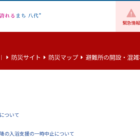
緊急情報
財政
各種計画・委員会
その他の計画
ードマップ）の一部見直しについて
防災サイト
防災マップ
避難所の開設・混雑
｜
に基づく進捗状況（ロードマップ）の
について
降の入浴支援の一時中止について