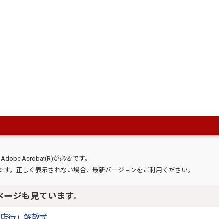
〒866-8601
する
熊本県八代市松江城町1-25 3階
電話番号：
0965-33-4104
Fax：0965-33-5125
お問い合わせフォーム
（ID:
開きます
、
Adobe Acrobat(R)
が必要です。
です。正しく表示されない場合、最新バージョンをご利用ください。
ページも見ています。
商店街」解散式