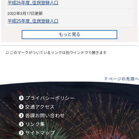
平成26年度_住民登録人口
2022年3月17日更新
平成25年度_住民登録人口
もっと見る
このマークがついているリンクは別ウインドウで開きます
ページの先頭へ
プライバシーポリシー
交通アクセス
各課お問い合わせ
リンク集
サイトマップ