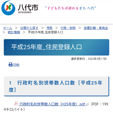
ホーム
分類から探す
市政
行政・財政
各種計画・委員会
統計情報
平成25年度_住民登録人口
平成25年度_住民登録人口
最終更新日：
2022年3月17日
印刷
1 行政町名別世帯数人口数［平成25年
度］
行政町名別世帯数人口数（H25年度）.pdf
（PDF：199.
4キロバイト）