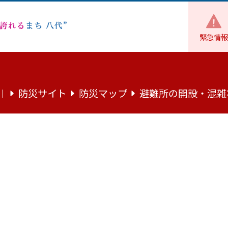
緊急情報
財政
各種計画・委員会
統計情報
令和7年度 住民登録人
防災サイト
防災マップ
避難所の開設・混雑
｜
口
世帯数人口数［令和7年度