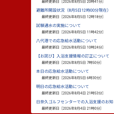
最終更新日［
2026年8月5日 20時41分
］
行政町名別世帯数人口数 R07年度（R07.4末～
避難所開設状況（8月5日12時00分現在）
最終更新日［
2026年8月5日 12時18分
］
試験通水の実施について
最終更新日［
2026年8月5日 11時42分
］
2 行政町名（大字）別
八代港での応急給水活動について
最終更新日［
2026年8月5日 10時24分
］
【お詫び】入浴支援情報の訂正について
令和７年４月末
最終更新日［
2026年8月5日 7時50分
］
本日の応急給水活動について
行政町名（大字）別年齢別人口世帯数2
最終更新日［
2026年8月5日 6時30分
］
（男）
行政町名（大字）別年齢別人口［
明日の応急給水活動について
（女）
行政町名（大字）別年齢別人口［
最終更新日［
2026年8月4日 21時53分
］
（計）
行政町名（大字）別年齢別人口世
日奈久ゴルフセンターでの入浴支援のお知
最終更新日［
2026年8月4日 21時0分
］