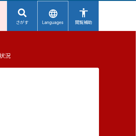
Languages
さがす
閲覧補助
口
もっと見る（全2件）
状況
重要なお知らせ
2026/08/06
避難所開設状況
2026/08/05
【給水所情報】8月6日（木曜日）
2026/08/01
避難所の再編について
］
2026/07/31
生活用水の配布について