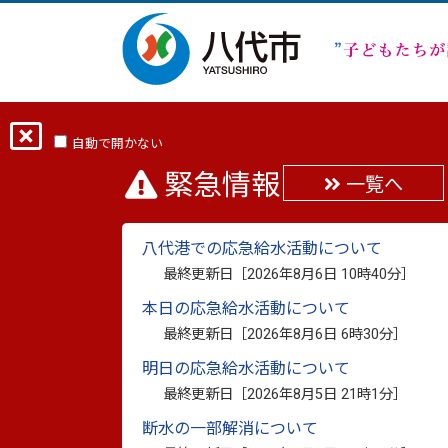
ホーム
分類から探す
市政
行政・
自動で開かない
緊急情報
一覧へ
令和7年度 住民登録人
八代港での応急給水活動について
最終更新日：
2026年4月9日
最終更新日［
2026年8月6日 10時40分
］
印刷
本日の応急給水活動について
最終更新日［
2026年8月6日 6時30分
］
明日の応急給水活動について
1 行政町名別
最終更新日［
2026年8月5日 21時1分
］
断水の一部解消について