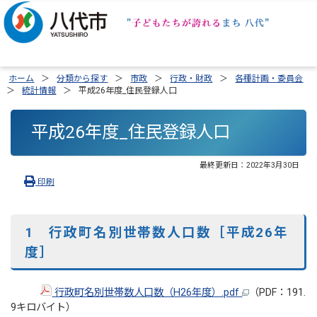
ホーム
分類から探す
市政
行政・財政
各種計画・委員会
統計情報
平成26年度_住民登録人口
平成26年度_住民登録人口
最終更新日：
2022年3月30日
印刷
1 行政町名別世帯数人口数［平成26年
度］
行政町名別世帯数人口数（H26年度）.pdf
（PDF：191.
9キロバイト）