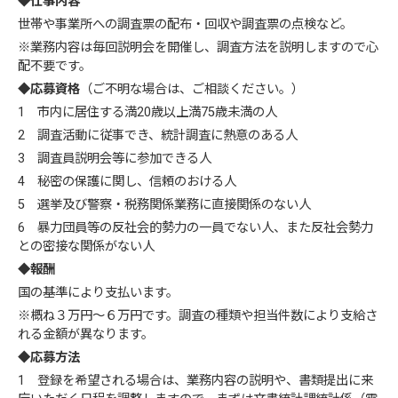
◆仕事内容
世帯や事業所への調査票の配布・回収や調査票の点検など。
※業務内容は毎回説明会を開催し、調査方法を説明しますので心
配不要です。
◆応募資格
（ご不明な場合は、ご相談ください。）
1 市内に居住する満20歳以上満75歳未満の人
2 調査活動に従事でき、統計調査に熱意のある人
3 調査員説明会等に参加できる人
4 秘密の保護に関し、信頼のおける人
5 選挙及び警察・税務関係業務に直接関係のない人
6 暴力団員等の反社会的勢力の一員でない人、また反社会勢力
との密接な関係がない人
◆報酬
国の基準により支払います。
※概ね３万円～６万円です。調査の種類や担当件数により支給さ
れる金額が異なります。
◆応募方法
1 登録を希望される場合は、業務内容の説明や、書類提出に来