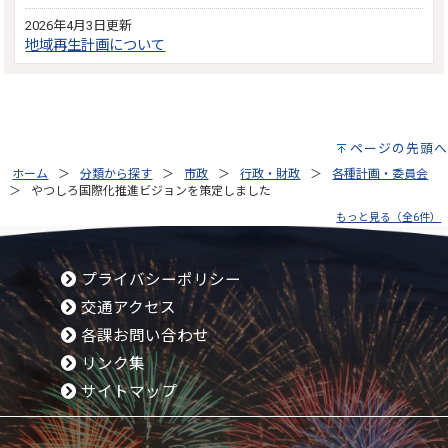
2026年4月3日更新
地域再生計画について
ページの先頭へ
ホーム
分類から探す
市政
行政・財政
各種計画・委員会
やつしろ国際化推進ビジョンを策定しました
もっと見る（全6件）
プライバシーポリシー
交通アクセス
各課お問い合わせ
リンク集
サイトマップ