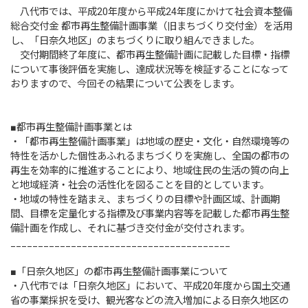
八代市では、平成20年度から平成24年度にかけて社会資本整備
総合交付金 都市再生整備計画事業（旧まちづくり交付金）を活用
し、「日奈久地区」のまちづくりに取り組んできました。
交付期間終了年度に、都市再生整備計画に記載した目標・指標
について事後評価を実施し、達成状況等を検証することになって
おりますので、今回その結果について公表をします。
■都市再生整備計画事業とは
・「都市再生整備計画事業」は地域の歴史・文化・自然環境等の
特性を活かした個性あふれるまちづくりを実施し、全国の都市の
再生を効率的に推進することにより、地域住民の生活の質の向上
と地域経済・社会の活性化を図ることを目的としています。
・地域の特性を踏まえ、まちづくりの目標や計画区域、計画期
間、目標を定量化する指標及び事業内容等を記載した都市再生整
備計画を作成し、それに基づき交付金が交付されます。
________________________________________
■「日奈久地区」の都市再生整備計画事業について
・八代市では「日奈久地区」において、平成20年度から国土交通
省の事業採択を受け、観光客などの流入増加による日奈久地区の