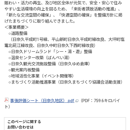
賑わい・活力の再生、及び地区全体が元気で、安全・安心で住み
やすい生活環境の向上を図るため、「来街者誘致活動の推進」、
「新たな交流空間の確保」、「快適空間の確保」を整備方針に掲
げたまちづくりに取り組んできました。
＜事業概要＞
○道路整備
（日奈久平成町1号線、平山新町日奈久平成町線改良、大坪町塩
竃北硴江線改良、日奈久中町日奈久下西町線改良）
○日奈久ドリームランド「シー・湯・遊」整備
○温泉センター改築（ばんぺい湯）
○日奈久観光交流施設整備（日奈久ゆめ倉庫）
○観光案内板整備
○地域活性化事業（イベント開催等）
○まちづくり活動推進事業（日奈久まちづくり協議会活動支援）
事後評価シート（日奈久地区）.pdf
（PDF：759.6キロバイ
ト）
このページに関する
お問い合わせは