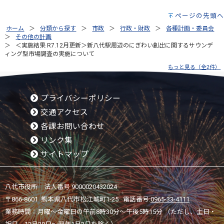
ページの先頭へ
ホーム
分類から探す
市政
行政・財政
各種計画・委員会
その他の計画
＜実施結果 R7.12月更新＞新八代駅周辺のにぎわい創出に関するサウンデ
ィング型市場調査の実施について
もっと見る（全2件）
プライバシーポリシー
交通アクセス
各課お問い合わせ
リンク集
サイトマップ
八代市役所 法人番号 9000020432024
〒866-8601 熊本県八代市松江城町1-25 電話番号:
0965-33-4111
業務時間：月曜～金曜日の午前8時30分～午後5時15分 （ただし、土日・