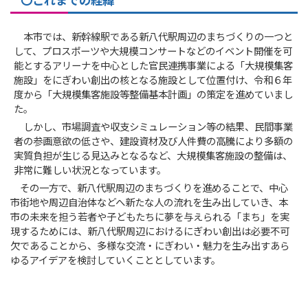
〇これまでの経緯
本市では、新幹線駅である新八代駅周辺のまちづくりの一つと
して、プロスポーツや大規模コンサートなどのイベント開催を可
能とするアリーナを中心とした官民連携事業による「大規模集客
施設」をにぎわい創出の核となる施設として位置付け、令和６年
度から「大規模集客施設等整備基本計画」の策定を進めていまし
た。
しかし、市場調査や収支シミュレーション等の結果、民間事業
者の参画意欲の低さや、建設資材及び人件費の高騰により多額の
実質負担が生じる見込みとなるなど、大規模集客施設の整備は、
非常に難しい状況となっています。
その一方で、新八代駅周辺のまちづくりを進めることで、中心
市街地や周辺自治体などへ新たな人の流れを生み出していき、本
市の未来を担う若者や子どもたちに夢を与えられる「まち」を実
現するためには、新八代駅周辺におけるにぎわい創出は必要不可
欠であることから、多様な交流・にぎわい・魅力を生み出すあら
ゆるアイデアを検討していくこととしています。