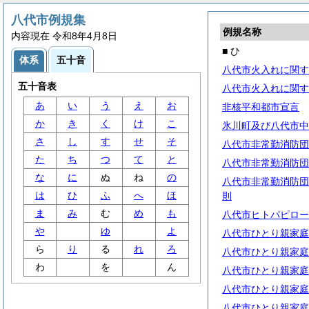
八代市例規集
例規名称
内容現在 令和8年4月8日
■ ひ
体系
五十音
八代市火入れに関す
五十音表
八代市火入れに関す
あ
い
う
え
お
非核平和都市宣言
か
き
く
け
こ
氷川町及び八代市中
さ
し
す
せ
そ
八代市非常勤消防団
た
ち
つ
て
と
八代市非常勤消防団
な
に
ぬ
ね
の
八代市非常勤消防団
は
ひ
ふ
へ
ほ
則
ま
み
む
め
も
八代市ヒトパピロー
や
ゆ
よ
八代市ひとり親家庭
ら
り
る
れ
ろ
八代市ひとり親家庭
わ
を
ん
八代市ひとり親家庭
八代市ひとり親家庭
八代市ひとり親家庭