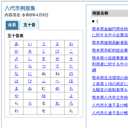
八代市例規集
例規名称
内容現在 令和8年4月8日
■ く
体系
五十音
熊本県金融円滑化特
に対する中小企業信
五十音表
熊本県後期高齢者医
あ
い
う
え
お
熊本県市町村総合事
か
き
く
け
こ
熊本県小規模事業者
さ
し
す
せ
そ
利用者に対する中小
た
ち
つ
て
と
綱
な
に
ぬ
ね
の
熊本県生活環境の保
は
ひ
ふ
へ
ほ
２条第１項の規定に
ま
み
む
め
も
る騒音の規制基準を
や
ゆ
よ
熊本県八代市立学校
ら
り
る
れ
ろ
八代市久連子及び椎
わ
を
ん
八代市久連子及び椎