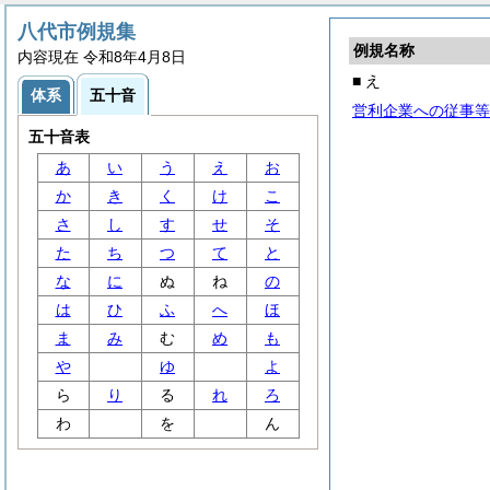
八代市例規集
例規名称
内容現在 令和8年4月8日
■ え
体系
五十音
営利企業への従事等
五十音表
あ
い
う
え
お
か
き
く
け
こ
さ
し
す
せ
そ
た
ち
つ
て
と
な
に
ぬ
ね
の
は
ひ
ふ
へ
ほ
ま
み
む
め
も
や
ゆ
よ
ら
り
る
れ
ろ
わ
を
ん