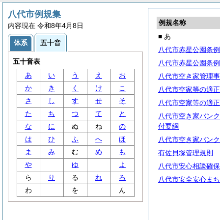
八代市例規集
例規名称
内容現在 令和8年4月8日
■ あ
体系
五十音
八代市赤星公園条例
五十音表
八代市赤星公園条例
あ
い
う
え
お
八代市空き家管理事
か
き
く
け
こ
八代市空家等の適正
さ
し
す
せ
そ
八代市空家等の適正
た
ち
つ
て
と
八代市空き家バンク
な
に
ぬ
ね
の
付要綱
は
ひ
ふ
へ
ほ
八代市空き家バンク
ま
み
む
め
も
有佐貝塚管理規則
や
ゆ
よ
八代市安心相談確保
ら
り
る
れ
ろ
八代市安全安心まち
わ
を
ん