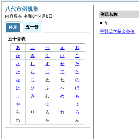
八代市例規集
例規名称
内容現在 令和8年4月8日
■ う
体系
五十音
宇野奨学基金条例
五十音表
あ
い
う
え
お
か
き
く
け
こ
さ
し
す
せ
そ
た
ち
つ
て
と
な
に
ぬ
ね
の
は
ひ
ふ
へ
ほ
ま
み
む
め
も
や
ゆ
よ
ら
り
る
れ
ろ
わ
を
ん