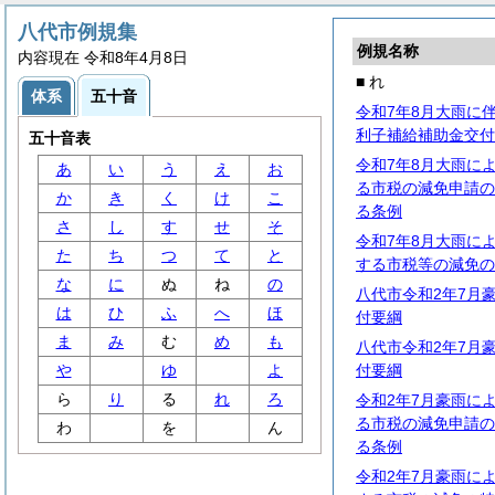
八代市例規集
例規名称
内容現在 令和8年4月8日
■ れ
体系
五十音
令和7年8月大雨に
利子補給補助金交付
五十音表
令和7年8月大雨に
あ
い
う
え
お
る市税の減免申請の
か
き
く
け
こ
る条例
さ
し
す
せ
そ
令和7年8月大雨に
た
ち
つ
て
と
する市税等の減免の
な
に
ぬ
ね
の
八代市令和2年7月
は
ひ
ふ
へ
ほ
付要綱
ま
み
む
め
も
八代市令和2年7月
や
ゆ
よ
付要綱
ら
り
る
れ
ろ
令和2年7月豪雨に
る市税の減免申請の
わ
を
ん
る条例
令和2年7月豪雨に