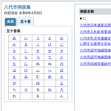
八代市例規集
例規名称
内容現在 令和8年4月8日
■ に
体系
五十音
八代市日本遺産活用
五十音表
八代市入札監視委員
あ
い
う
え
お
八代市乳児等通園支
に関する基準を定め
か
き
く
け
こ
八代市認可地縁団体
さ
し
す
せ
そ
八代市認可地縁団体
た
ち
つ
て
と
な
に
ぬ
ね
の
八代市妊婦支援給付
は
ひ
ふ
へ
ほ
ま
み
む
め
も
や
ゆ
よ
ら
り
る
れ
ろ
わ
を
ん