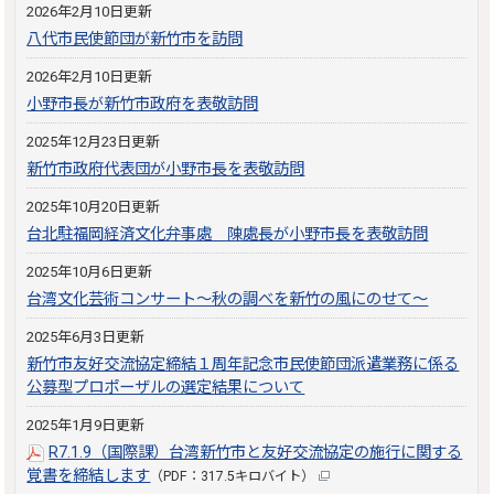
2026年2月10日更新
八代市民使節団が新竹市を訪問
2026年2月10日更新
小野市長が新竹市政府を表敬訪問
2025年12月23日更新
新竹市政府代表団が小野市長を表敬訪問
2025年10月20日更新
台北駐福岡経済文化弁事處 陳處長が小野市長を表敬訪問
2025年10月6日更新
台湾文化芸術コンサート～秋の調べを新竹の風にのせて～
2025年6月3日更新
新竹市友好交流協定締結１周年記念市民使節団派遣業務に係る
公募型プロポーザルの選定結果について
2025年1月9日更新
R7.1.9（国際課）台湾新竹市と友好交流協定の施行に関する
覚書を締結します
（PDF：317.5キロバイト）