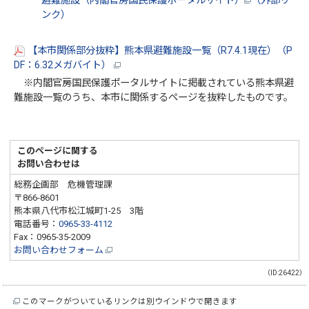
避難施設（内閣官房国民保護ポータルサイト）
（外部リ
ンク）
【本市関係部分抜粋】熊本県避難施設一覧（R7.4.1現在）（P
DF：6.32メガバイト）
※内閣官房国民保護ポータルサイトに掲載されている熊本県避
難施設一覧のうち、本市に関係するページを抜粋したものです。
このページに関する
お問い合わせは
総務企画部 危機管理課
〒866-8601
熊本県八代市松江城町1-25 3階
電話番号：
0965-33-4112
Fax：0965-35-2009
お問い合わせフォーム
（ID:26422）
このマークがついているリンクは別ウインドウで開きます