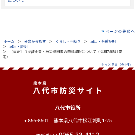
について
ページの先頭へ
ホーム
分類から探す
くらし・手続き
届出・各種証明
届出・証明
【重要】り災証明書・被災証明書の申請期限について（令和7年8月豪
雨）
もっと見る（全4件）
八代市役所
〒866-8601
熊本県八代市松江城町1-25