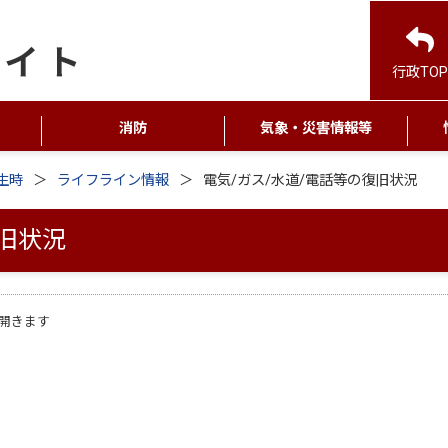
行政TOP
消防
気象・災害情報等
生時
ライフライン情報
電気/ガス/水道/電話等の復旧状況
復旧状況
開きます