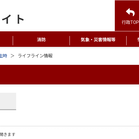
行政TOP
消防
気象・災害情報等
生時
ライフライン情報
開きます