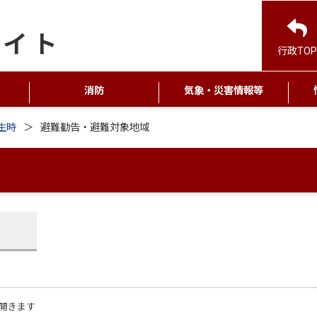
行政TOP
消防
気象・災害情報等
生時
避難勧告・避難対象地域
開きます