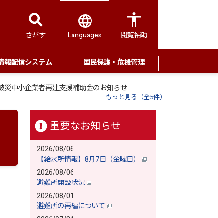
Languages
さがす
閲覧補助
情報配信システム
国民保護・危機管理
る被災中小企業者再建支援補助金のお知らせ
もっと見る（全5件）
重要なお知らせ
2026/08/06
【給水所情報】8月7日（金曜日）
2026/08/06
避難所開設状況
2026/08/01
避難所の再編について