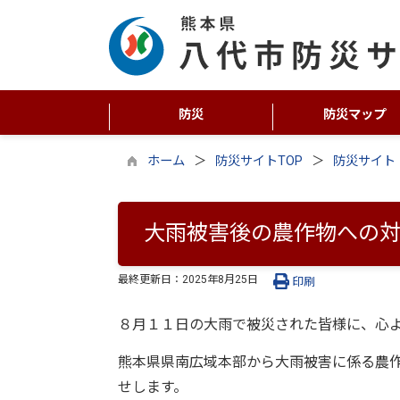
防災
防災マップ
ホーム
防災サイトTOP
防災サイト
大雨被害後の農作物への
最終更新日：
2025年8月25日
印刷
８月１１日の大雨で被災された皆様に、心
熊本県県南広域本部から大雨被害に係る農
せします。