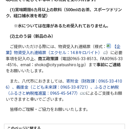
(1)賞味期限6カ月以上の飲料（500mlのお茶、スポーツドリン
ク、経口補水液を希望）
※水については在庫があるため受入れておりません。
(2)土のう袋（新品のみ）
ご提供いただける際には、物資受入れ連絡票（様式：
【企
業】物資受入れ連絡票（エクセル：14.8キロバイト）
）に必要
事項を記入の上、
商工政策課
（電話0965-33-8513、FAX0965-33
-4516、email：shoko@city.yatsushiro.lg.jp）まで
事前にご連絡
をお願いいたします。
また、八代市におきましては、
寄附金（財政課：0965-33-410
6）、義援金（こども未来課：0965-33-8721）、ふるさと納税
（ふるさと納税推進室：0965-45-5477）
によるご支援もお願
いできますと幸いでございます。
皆様のご理解・ご協力をお願いいたします。
このページに関する