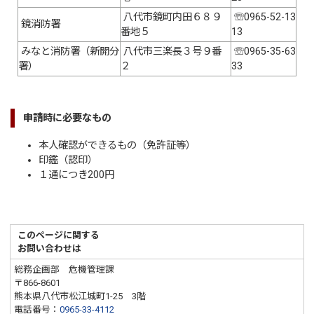
八代市鏡町内田６８９
☏0965-52-13
鏡消防署
番地５
13
みなと消防署（新開分
八代市三楽長３号９番
☏0965-35-63
署）
２
33
申請時に必要なもの
本人確認ができるもの（免許証等）
印鑑（認印）
１通につき200円
このページに関する
お問い合わせは
総務企画部 危機管理課
〒866-8601
熊本県八代市松江城町1-25 3階
電話番号：
0965-33-4112