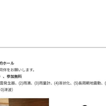
」
的ホール
伴をお願いします。
）、参加無料
生器、(2)雨滴、(3)雨量計、(4)液状化、(5)長周期地震動、(
10)津波）