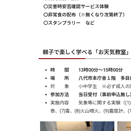
〇災害時安否確認サービス体験
〇非常食の配布（※無くなり次第終了）
〇スタンプラリー など
親子で楽しく学べる「お天気教室
時 間 13時00分～15時00分
場 所 八代市本庁舎１階 多目
対 象 小中学生 ※必ず成人の同
参加方法 当日受付（事前申込無し
実施内容 気象等に関する実験（(1)雲発
巻、(7)雷、(8)火山噴火、(9)震度計、(