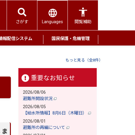
Languages
さがす
閲覧補助
情報配信システム
国民保護・危機管理
もっと見る（全8件）
重要なお知らせ
2026/08/06
避難所開設状況
2026/08/05
【給水所情報】8月6日（木曜日）
2026/08/01
避難所の再編について
しま