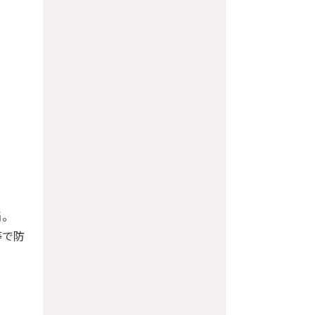
当。
で防