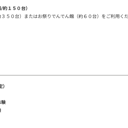
/約１５０台）
約３５０台）またはお祭りでんでん館（約６０台）をご利用く
定）
体験
験