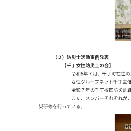
（２）防災士活動事例発表
【千丁女性防災士の会】
令和6年７月、千丁町在住の女性
女性グループネット千丁主催の研修会
令和７年の千丁校区防災訓練で「防
また、メンバーそれぞれが、地区で防
災研修を行っている。