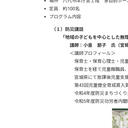
場所 八代市本庁舎１階 多目的ホ
定員 約100名
プログラム内容
（１）防災講話
「地域の子どもを中心とした無理なく
講師：小泉 節子 氏（宮城県仙台
＜講師プロフィール＞
保育士・保育心理士・児童厚生
保育士を経て児童館職員、そ
宮城県にて放課後児童支援員認定
第43回児童健全育成賞
令和4年度防災まちづくり大賞
令和5年度防災功労者内閣総