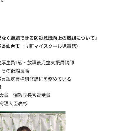
ール
継続できる防災意識向上の取組について」
市 立町マイスクール児童館）
員1級・放課後児童支援員講師
の後館長職
資格研修講師を務めている
入賞
 消防庁長官賞受賞
理大臣表彰