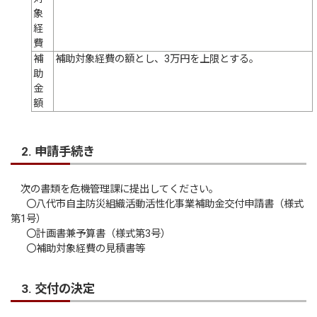
象
経
費
補
補助対象経費の額とし、3万円を上限とする。
助
金
額
2. 申請手続き
次の書類を危機管理課に提出してください。
〇八代市自主防災組織活動活性化事業補助金交付申請書（様式
第1号）
〇計画書兼予算書（様式第3号）
〇補助対象経費の見積書等
3. 交付の決定