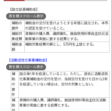
【設立促進補助金】
表を横スクロール表示
補助の
補助金の交付を受けようとする年度に設立され、本市
要件
の認定を受けていること。
補助対
資機材の購入費、講師謝礼、施設使用料等自主防災活
象経費
動事業の実施に要する経費とする。
補助金
補助対象経費の額とし、5万円を上限とする。
額
【活動活性化事業補助金】
表を横スクロール表示
補
設立後1年を経過していること。ただし、過去に活動活性
助
化事業補助金の交付を受け、当該交付を受けた日から2年
の
を経過していない場合は、交付の対象としない。
要
件
補
資機材の購入費、講師謝礼、施設使用料等自主防災活動
助
事業の実施に要する経費とする。
対