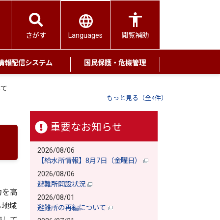
Languages
さがす
閲覧補助
情報配信システム
国民保護・危機管理
いて
もっと見る（全4件）
重要なお知らせ
2026/08/06
【給水所情報】8月7日（金曜日）
2026/08/06
避難所開設状況
力を高
2026/08/01
る地域
避難所の再編について
施して