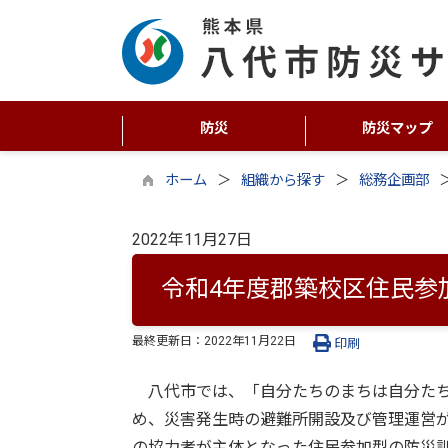
防災
防災マップ
ホーム
組織から探す
総務企画部
2022年11月27日
令和4年度郡築校区住民参
最終更新日：
2022年11月22日
印刷
八代市では、「自分たちのまちは自分たち
め、災害発生時の避難所開設及び管理運営
の協力者が主体となった住民参加型の防災訓