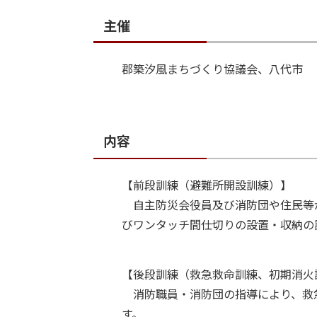
主催
郡築汐風まちづくり協議会、八代市
内容
【前段訓練（避難所開設訓練）】
自主防災会役員及び消防団や住民等
びワンタッチ間仕切りの設置・収納の
【後段訓練（救急救命訓練、初期消火
消防職員・消防団の指導により、救
す。