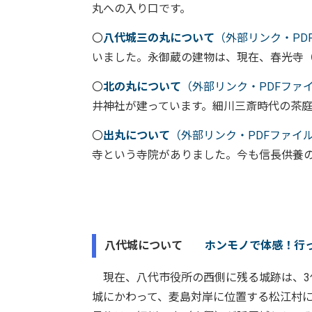
丸への入り口です。
〇
八代城三の丸について
（外部リンク・PD
いました。永御蔵の建物は、現在、春光寺
〇
北の丸について
（外部リンク・PDFファ
井神社が建っています。細川三斎時代の茶
〇
出丸について
（外部リンク・PDFファイ
寺という寺院がありました。今も信長供養
八代城について
ホンモノで体感！行
現在、八代市役所の西側に残る城跡は、3
城にかわって、麦島対岸に位置する松江村に