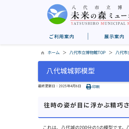
ご利用案内
展示案内
ホーム
八代市立博物館TOP
八代市
八代城城郭模型
最終更新日：
2025年4月6日
印刷
往時の姿が目に浮かぶ精
これは、八代城の200分の1の模型です。八代