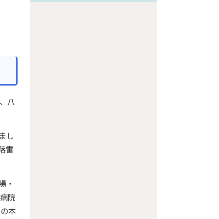
、八
まし
落雷
場・
合病院
来の本