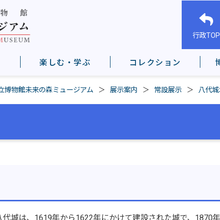
行政TOP
楽しむ・学ぶ
コレクション
立博物館未来の森ミュージアム
展示案内
常設展示
八代城
巧さ
城は、1619年から1622年にかけて建設された城で、1870