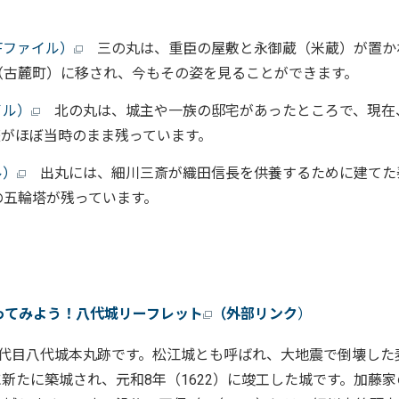
Fファイル）
三の丸は、重臣の屋敷と永御蔵（米蔵）が置か
（古麓町）に移され、今もその姿を見ることができます。
イル）
北の丸は、城主や一族の邸宅があったところで、現在
庭がほぼ当時のまま残っています。
ル）
出丸には、細川三斎が織田信長を供養するために建てた
の五輪塔が残っています。
ってみよう！八代城リーフレット
（外部リンク
）
代目八代城本丸跡です。松江城とも呼ばれ、大地震で倒壊した
新たに築城され、元和8年（1622）に竣工した城です。加藤家