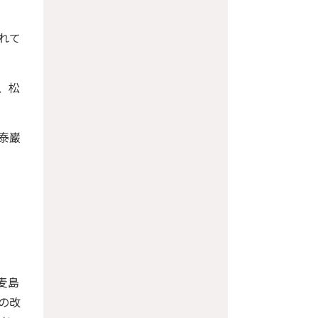
れて
、松
泰巌
麦島
の改