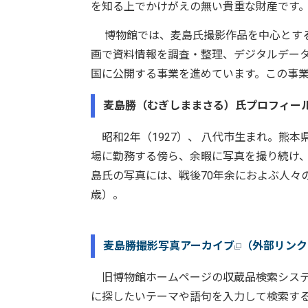
を知る上でかけがえの無い貴重な財産です
博物館では、麦島氏撮影作品を中心とする写
画で資料情報を調査・整理、デジタルデー
国に公開する事業を進めています。この事
麦島勝（むぎしままさる）氏プロフィー
昭和2年（1927）、 八代市生まれ。熊
場に勤務する傍ら、余暇に写真を撮り続け
島氏の写真には、戦後70年余におよぶ人々の
歳）。
麦島勝撮影写真アーカイブ
（外部リンク
旧博物館ホームページの収蔵品検索システ
に探したいテーマや語句を入力して検索す