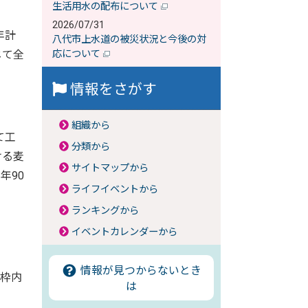
生活用水の配布について
2026/07/31
年計
八代市上水道の被災状況と今後の対
じて全
応について
情報をさがす
組織から
て工
分類から
ける麦
サイトマップから
年90
ライフイベントから
ランキングから
イベントカレンダーから
情報が見つからないとき
枠内
は