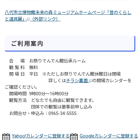
八代市立博物館未来の森ミュージアムホームページ「昔のくらし
と道具展」
（外部リンク）
ご利用案内
会 場 お祭りでんでん館伝承ルーム
観 覧 料 無料
開 場 日 平日 ※ただしお祭りでんでん館休館日は閉場
詳しくは
チラシ裏面
の開場カレンダーを
ご確認ください。
開場時間 9時00分～16時00分
観覧方法 どなたでも自由に観覧できます。
団体での観覧は要事前申し込み
お問合せ・申込み：0965-34-5555
Yahoo!カレンダーに登録する
Googleカレンダーに登録する