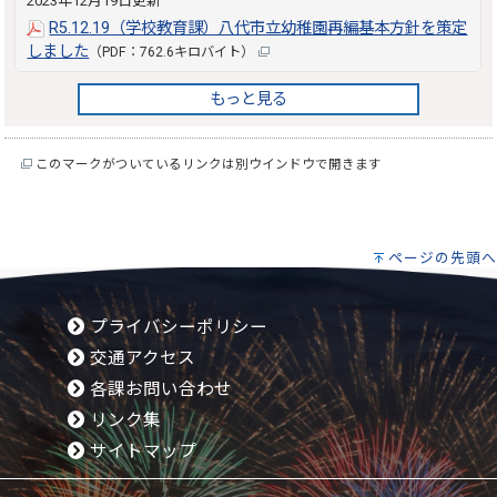
2023年12月19日更新
R5.12.19（学校教育課）八代市立幼稚園再編基本方針を策定
しました
（PDF：762.6キロバイト）
もっと見る
このマークがついているリンクは別ウインドウで開きます
ページの先頭へ
プライバシーポリシー
交通アクセス
各課お問い合わせ
リンク集
サイトマップ