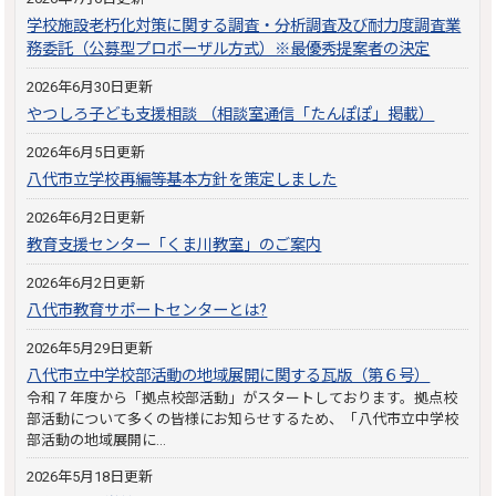
学校施設老朽化対策に関する調査・分析調査及び耐力度調査業
務委託（公募型プロポーザル方式）※最優秀提案者の決定
2026年6月30日更新
やつしろ子ども支援相談 （相談室通信「たんぽぽ」掲載）
2026年6月5日更新
八代市立学校再編等基本方針を策定しました
2026年6月2日更新
教育支援センター「くま川教室」のご案内
2026年6月2日更新
八代市教育サポートセンターとは?
2026年5月29日更新
八代市立中学校部活動の地域展開に関する瓦版（第６号）
令和７年度から「拠点校部活動」がスタートしております。拠点校
部活動について多くの皆様にお知らせするため、「八代市立中学校
部活動の地域展開に…
2026年5月18日更新