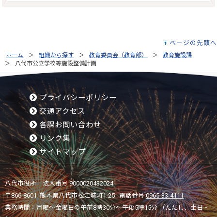
ページの先頭へ
ホーム
組織から探す
教育委員会（教育部）
教育施設課
八代市公立学校等施設整備計画
プライバシーポリシー
交通アクセス
各課お問い合わせ
リンク集
サイトマップ
八代市役所 法人番号 9000020432024
〒866-8601 熊本県八代市松江城町1-25 電話番号:
0965-33-4111
業務時間：月曜～金曜日の午前8時30分～午後5時15分 （ただし、土日・