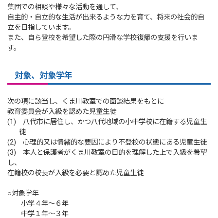
集団での相談や様々な活動を通して、
自主的・自立的な生活が出来るような力を育て、将来の社会的自
立を目指しています。
また、自ら登校を希望した際の円滑な学校復帰の支援を行いま
す。
対象、対象学年
次の項に該当し、くま川教室での面談結果をもとに
教育委員会が入級を認めた児童生徒
(1) 八代市に居住し、かつ八代地域の小中学校に在籍する児童生
徒
(2) 心理的又は情緒的な要因により不登校の状態にある児童生徒
(3) 本人と保護者がくま川教室の目的を理解した上で入級を希望
し、
在籍校の校長が入級を必要と認めた児童生徒
○対象学年
小学４年～６年
中学１年～３年