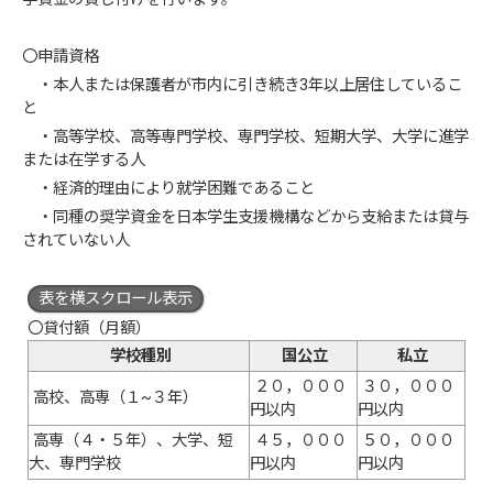
〇申請資格
・本人または保護者が市内に引き続き3年以上居住しているこ
と
・高等学校、高等専門学校、専門学校、短期大学、大学に進学
または在学する人
・経済的理由により就学困難であること
・同種の奨学資金を日本学生支援機構などから支給または貸与
されていない人
表を横スクロール表示
〇貸付額（月額）
学校種別
国公立
私立
２０，０００
３０，０００
高校、高専（１~３年）
円以内
円以内
高専（４・５年）、大学、短
４５，０００
５０，０００
大、専門学校
円以内
円以内