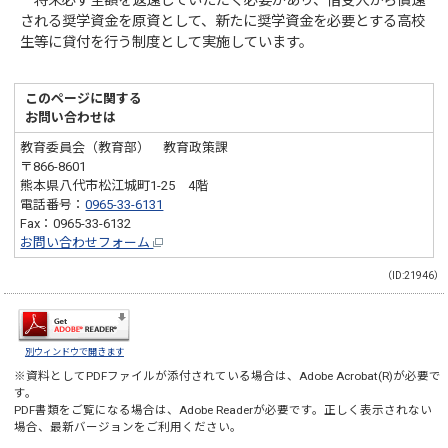
将来必ず全額を返還していただく必要があり、借受人から償還
される奨学資金を原資として、新たに奨学資金を必要とする高校
生等に貸付を行う制度として実施しています。
このページに関する
お問い合わせは
教育委員会（教育部） 教育政策課
〒866-8601
熊本県八代市松江城町1-25 4階
電話番号：
0965-33-6131
Fax：0965-33-6132
お問い合わせフォーム
（ID:21946）
別ウィンドウで開きます
※資料としてPDFファイルが添付されている場合は、
Adobe Acrobat(R)
が必要で
す。
PDF書類をご覧になる場合は、
Adobe Reader
が必要です。正しく表示されない
場合、最新バージョンをご利用ください。