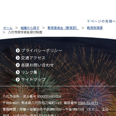
ページの先頭へ
ホーム
組織から探す
教育委員会（教育部）
教育政策課
八代市奨学資金貸付制度
プライバシーポリシー
交通アクセス
各課お問い合わせ
リンク集
サイトマップ
八代市役所 法人番号 9000020432024
〒866-8601 熊本県八代市松江城町1-25 電話番号:
0965-33-4111
業務時間：月曜～金曜日の午前8時30分～午後5時15分 （ただし、土日・
祝日、12月29日～翌年1月3日を除く）