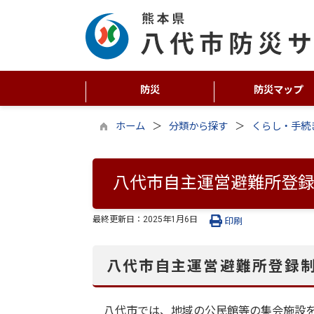
防災
防災マップ
ホーム
分類から探す
くらし・手続
八代市自主運営避難所登
最終更新日：
2025年1月6日
印刷
八代市自主運営避難所登録
八代市では、地域の公民館等の集会施設を