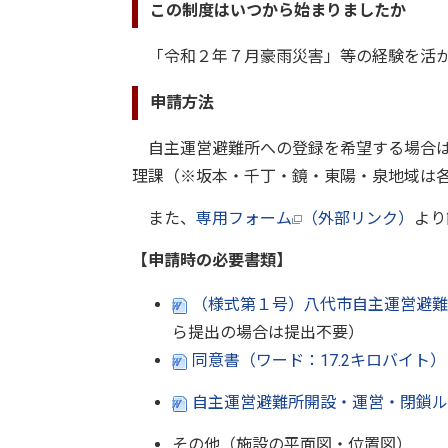
この制度はいつから始まりましたか
「令和２年７月豪雨災害」等の経験を活か
申請方法
自主運営避難所への登録を希望する場合は
理課（※坂本・千丁・鏡・東陽・泉地域は
また、
専用フォーム
（外部リンク）
より
【申請時の必要書類】
（様式第１号）八代市自主運営避難
ら提出の場合は提出不要）
同意書（ワード：17.2キロバイト
自主運営避難所開設・運営・閉鎖ルー
その他（施設の平面図・位置図）