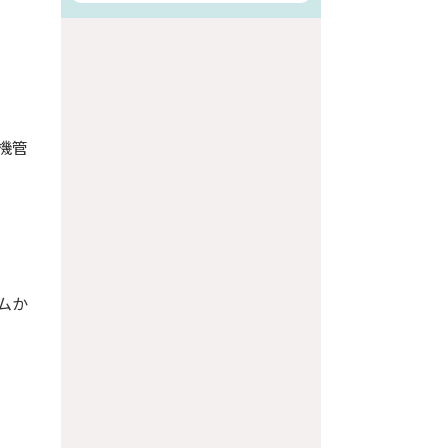
機管
ムか