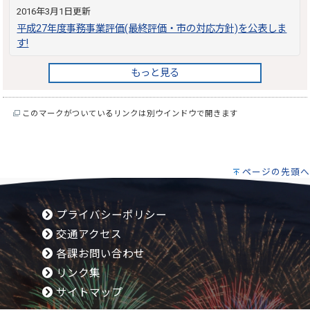
2016年3月1日更新
平成27年度事務事業評価(最終評価・市の対応方針)を公表しま
す!
もっと見る
このマークがついているリンクは別ウインドウで開きます
ページの先頭へ
プライバシーポリシー
交通アクセス
各課お問い合わせ
リンク集
サイトマップ