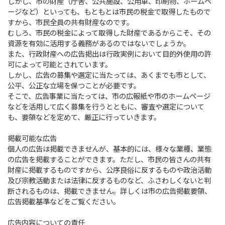
しかし、市の財産（庁舎、公共施設、公用車、印刷物、ホームペ
ージなど）といっても、もともとは市民の税金で取得したもので
すから、市民全員の共有財産なのです。
むしろ、市民の税金によって取得した財産であるからこそ、その
資源を有効に活用する義務があるのではないでしょうか。
また、行政財産への広告掲出は行政実例において目的外使用の許
可によって可能とされています。
しかし、広告の募集や選定に当たっては、あくまでも市として、
公平、公正な立場を保つことが必要です。
そこで、広告事業に当たっては、市の広報紙や市のホームページ
などを活用して広く募集を行うとともに、審査や選定について
も、要領などを定めて、厳正に行っていきます。
掲載可能な広告
個人の広告は掲載できませんが、基本的には、様々な業種、業態
の広告を掲載することができます。ただし、市民の皆さんの共有
財産に掲載するものですから、公序良俗に反するものや政治活動
及び宗教活動または法律に反するものなど、ふさわしくないと判
断されるものは、掲載できません。詳しくは市の広告掲載要領、
広告掲載基準などをご覧ください。
広告内容についての責任