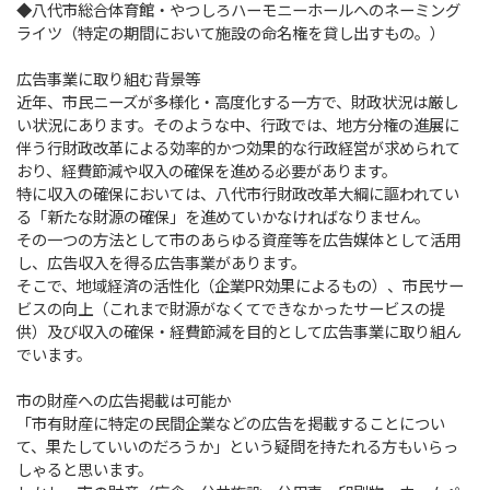
◆八代市総合体育館・やつしろハーモニーホールへのネーミング
ライツ（特定の期間において施設の命名権を貸し出すもの。）
広告事業に取り組む背景等
近年、市民ニーズが多様化・高度化する一方で、財政状況は厳し
い状況にあります。そのような中、行政では、地方分権の進展に
伴う行財政改革による効率的かつ効果的な行政経営が求められて
おり、経費節減や収入の確保を進める必要があります。
特に収入の確保においては、八代市行財政改革大綱に謳われてい
る「新たな財源の確保」を進めていかなければなりません。
その一つの方法として市のあらゆる資産等を広告媒体として活用
し、広告収入を得る広告事業があります。
そこで、地域経済の活性化（企業PR効果によるもの）、市民サー
ビスの向上（これまで財源がなくてできなかったサービスの提
供）及び収入の確保・経費節減を目的として広告事業に取り組ん
でいます。
市の財産への広告掲載は可能か
「市有財産に特定の民間企業などの広告を掲載することについ
て、果たしていいのだろうか」という疑問を持たれる方もいらっ
しゃると思います。