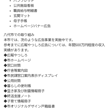
パンフレット
公共施設看板
職員給与明細書
玄関マット
母子手帳
ホームページバナー広告
八代市での取り組み
本市では、次のような広告事業を実施中です。
参考までに広報やつしろ広告については、年間500万円程度の収入
実績があります。
◆広報やつしろ
◆市ホームページ
◆窓口封筒
◆庁舎等案内図
◆市民課窓口案内表示ディスプレイ
◆公用封筒
◆暮らしの便利帳
◆空き家及び耐震情報冊子
◆終活支援ノート
◆子育て情報冊子
◆市オリジナルデザイン戸籍届書