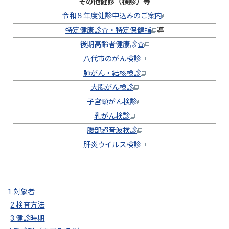
その他健診（検診）等
令和８年度健診申込みのご案内
特定健康診査・特定保健指
導
後期高齢者健康診査
八代市のがん検診
肺がん・結核検診
大腸がん検診
子宮頸がん検診
乳がん検診
腹部超音波検診
肝炎ウイルス検診
1.対象者
2.検査方法
3.健診時期