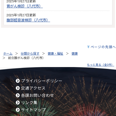
2025年1月27日更新
胃がん検診（八代市）
2025年1月27日更新
腹部超音波検診（八代市）
ページの先頭へ
ホーム
分類から探す
健康・福祉
健康
前立腺がん検診（八代市）
もっと見る（全3件）
プライバシーポリシー
交通アクセス
各課お問い合わせ
リンク集
サイトマップ