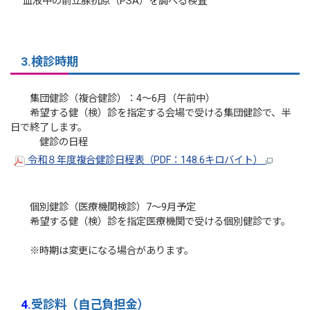
血液中の前立腺抗原（PSA）を調べる検査
3.検診時期
集団健診（複合健診）：4～6月（午前中）
希望する健（検）診を指定する会場で受ける集団健診で、半
日で終了します。
健診の日程
令和８年度複合健診日程表（PDF：148.6キロバイト）
個別健診（医療機関検診）7～9月予定
希望する健（検）診を指定医療機関で受ける個別健診です。
※時期は変更になる場合があります。
4.
受診料（自己負担金
）