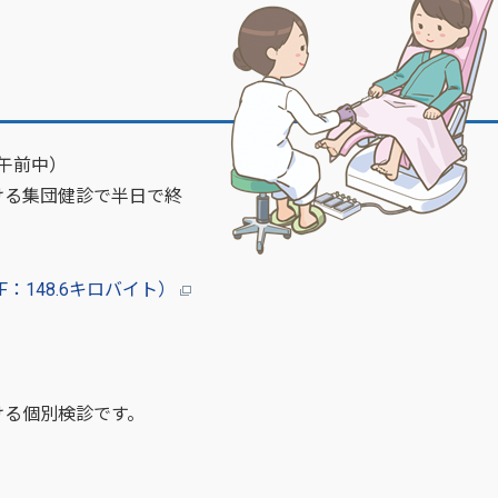
午前中）
る集団健診で半日で終
：148.6キロバイト）
る個別検診です。