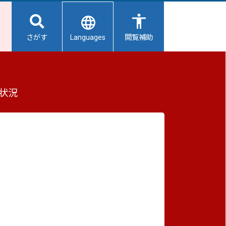
Languages
さがす
閲覧補助
もっと見る（全4件）
状況
重要なお知らせ
2026/08/07
【給水所情報】8月8日（土曜日）
2026/08/06
避難所開設状況
2026/08/01
避難所の再編について
2026/07/31
生活用水の配布について