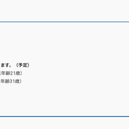
円
きます。（予定）
末年齢21歳）
末年齢31歳）