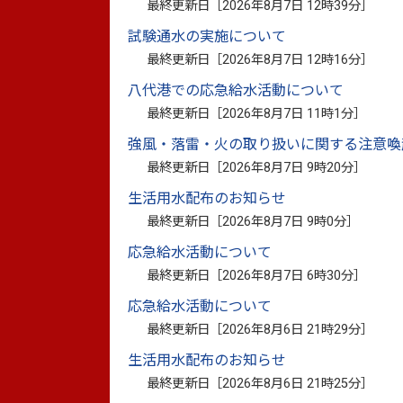
最終更新日［
2026年8月7日 12時39分
］
2.
検査方法
試験通水の実施について
3
.検診時期
最終更新日［
2026年8月7日 12時16分
］
4.
受診料（自己負担金）
八代港での応急給水活動について
※検診時期・受診料（自己負担金）・検診
最終更新日［
2026年8月7日 11時1分
］
場合があります。
強風・落雷・火の取り扱いに関する注意喚
5.検診場所
最終更新日［
2026年8月7日 9時20分
］
6.
検診受診後結果について
生活用水配布のお知らせ
7.申込み・問い合わせ先
最終更新日［
2026年8月7日 9時0分
］
8
.子宮頸がん検診について
応急給水活動について
最終更新日［
2026年8月7日 6時30分
］
応急給水活動について
最終更新日［
2026年8月6日 21時29分
］
生活用水配布のお知らせ
最終更新日［
2026年8月6日 21時25分
］