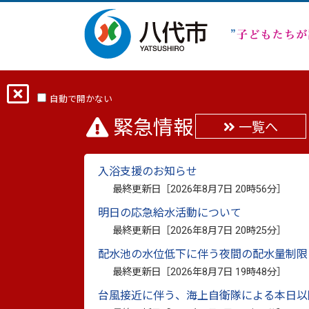
ホーム
分類から探す
健康・福祉
自動で開かない
緊急情報
一覧へ
子宮頸がん検診（八代
入浴支援のお知らせ
最終更新日：
2025年1月27日
最終更新日［
2026年8月7日 20時56分
］
印刷
明日の応急給水活動について
最終更新日［
2026年8月7日 20時25分
］
配水池の水位低下に伴う夜間の配水量制限
子宮頸がん検診
最終更新日［
2026年8月7日 19時48分
］
台風接近に伴う、海上自衛隊による本日以
1
.対象者