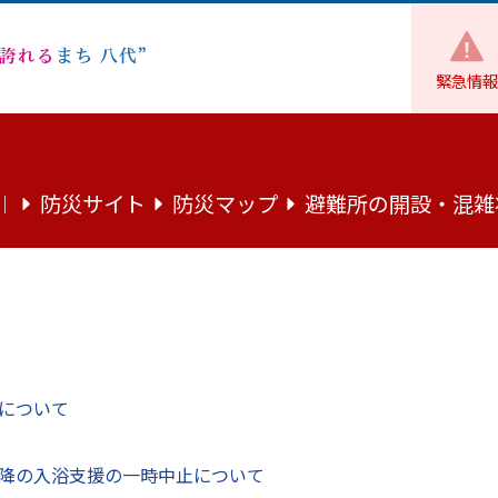
緊急情報
子宮頸がん検診（八代市）
防災サイト
防災マップ
避難所の開設・混雑
｜
市）
について
降の入浴支援の一時中止について