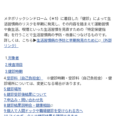
メタボリックシンドローム
（＊1）
に着目した「健診」によって生
活習慣病のリスクを早期に発見し、その内容を踏まえて運動習慣
や食生活、喫煙といった生活習慣を見直すための「特定保健指
導」を行うことで生活習慣病の予防・改善につなげるものです。
詳しくは、こちら▶
生活習慣病の予防と早期発見のために
（外部
リンク）
1
.対象者
2.検査項目
3.健診時期
4
.受診料（自己負担金）
※健診時期・受診料（自己負担金）・健
診場所については、変更になる場合があります。
5.健診場所
6.健診受診後結果について
7.申込み・問い合わせ先
8.健診結果説明会・健康相談
9.個人で人間ドックや職場健診を受けられる方へ