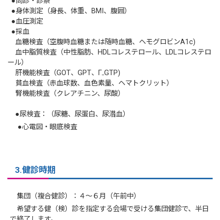
●問診・診察
●身体測定（身長、体重、BMI、腹囲）
●血圧測定
●採血
血糖検査（空腹時血糖または随時血糖、ヘモグロビンA1c)
血中脂質検査（中性脂肪、HDLコレステロール、LDLコレステロ
ール）
肝機能検査（GOT、GPT、Γ₋GTP)
貧血検査（赤血球数、血色素量、ヘマトクリット）
腎機能検査（クレアチニン、尿酸）
●尿検査：（尿糖、尿蛋白、尿潜血）
●心電図・眼底検査
3.健診時期
集団（複合健診）：４～６月（午前中）
希望する健（検）診を指定する会場で受ける集団健診で、半日
で終了します。