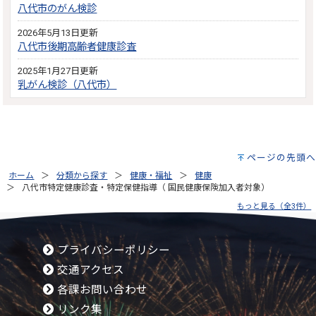
八代市のがん検診
2026年5月13日更新
八代市後期高齢者健康診査
2025年1月27日更新
乳がん検診（八代市）
ページの先頭へ
ホーム
分類から探す
健康・福祉
健康
八代市特定健康診査・特定保健指導（ 国民健康保険加入者対象）
もっと見る（全3件）
プライバシーポリシー
交通アクセス
各課お問い合わせ
リンク集