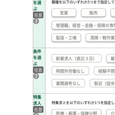
を選
職種を以下のいずれか3つまで指定して
ぶ
営業
販売
任意
管理職、経営・金融・保険の専
製造・工場
清掃・軽作業
条件
を選
新着求人（直近３日）
雇
ぶ
任意
時間外労働なし
経験不問
書類選考なし
駅近（徒歩
特集
求人
特集求人を以下のいずれか1つを指定
任意
医療・看護・保健分野
介