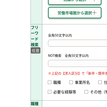
労働市場圏から選択
フリ
ーワ
全角50文字以内
ード
検索
任意
NOT検索 全角50文字以内
※上記の【求人区分】で「新卒・既卒
職種
事業所名
必要な経験等
その他（
職種