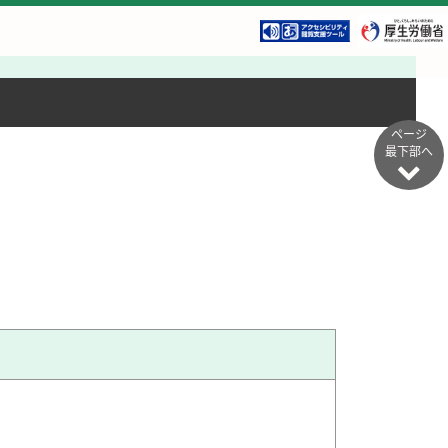
ページ
最下部へ