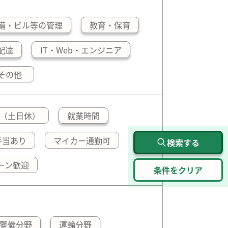
備・ビル等の管理
教育・保育
配達
IT・Web・エンジニア
その他
（土日休）
就業時間
手当あり
マイカー通勤可
検索する
ーン歓迎
警備分野
運輸分野