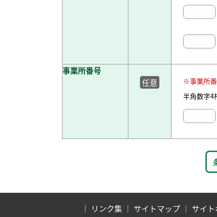
事業所番号
※事業所番
任意
半角数字4桁
｜
リンク集
｜
サイトマップ
｜
サイト