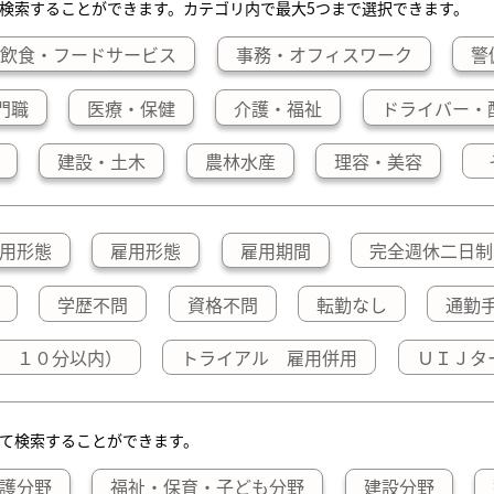
検索することができます。カテゴリ内で最大5つまで選択できます。
飲食・フードサービス
事務・オフィスワーク
警
門職
医療・保健
介護・福祉
ドライバー・
建設・土木
農林水産
理容・美容
用形態
雇用形態
雇用期間
完全週休二日制
学歴不問
資格不問
転勤なし
通勤
 １０分以内）
トライアル 雇用併用
ＵＩＪタ
して検索することができます。
護分野
福祉・保育・子ども分野
建設分野