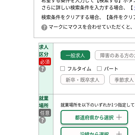
希望する条件を入力して【検索する】ボタ
さらに詳しい検索条件を入力する場合、【
検索条件をクリアする場合、【条件をクリ
マークにマウスを合わせていただくと、
求人
区分
一般求人
障害のある方の
必須
フルタイム
パート
新卒・既卒求人
季節求人
就業
場所
就業場所を以下のいずれか1つ指定し
任意
都道府県から選択
沿線から選択