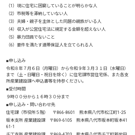
（1）現に住宅に困窮していることが明らかな人
（2）市税等を滞納していない人
（3）夫婦・親子を主体とした同居の親族がいる人
（4）収入が公営住宅法に規定する金額を超えない人
（5）暴力団員でないこと
（6）要件を満たす連帯保証人を立てられる人
■申し込み
令和８年７月６日（月曜日）から令和９年３月３１日（水曜日）
まで（土・日曜日・祝日を除く）に住宅課市営住宅係、また各支
所産業建設課へ申込書等を持参ください。
■受付時間
９時００分から１６時３０分まで
■申し込み・問い合わせ先
住宅課（市役所５階） 〒866-8601 熊本県八代市松江町1-25
坂本支所 産業建設課 〒869-6105 熊本県八代市坂本町坂本41
61-1
千丁支所 産業建設課 〒869-4703 熊本県八代市千丁町新牟田